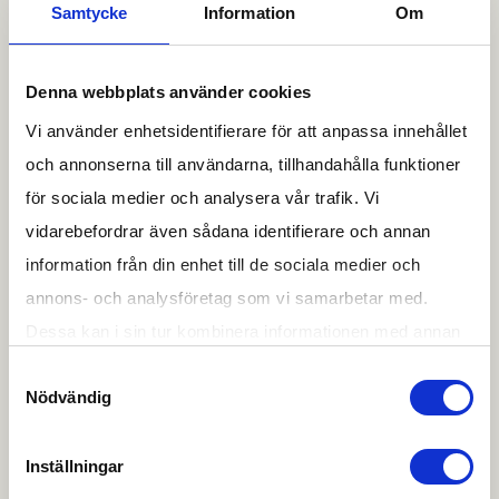
maintenance, inspections, upgrades, training,
Samtycke
Information
Om
and renovation of your shelter.
Denna webbplats använder cookies
Vi använder enhetsidentifierare för att anpassa innehållet
och annonserna till användarna, tillhandahålla funktioner
för sociala medier och analysera vår trafik. Vi
vidarebefordrar även sådana identifierare och annan
information från din enhet till de sociala medier och
annons- och analysföretag som vi samarbetar med.
Dessa kan i sin tur kombinera informationen med annan
information som du har tillhandahållit eller som de har
Samtyckesval
Nödvändig
samlat in när du har använt deras tjänster.
Regulatory Requirements
Du kan besöka
denna sida
för information om ditt
Inställningar
The Swedish Civil Contingencies Agency
medgivande.