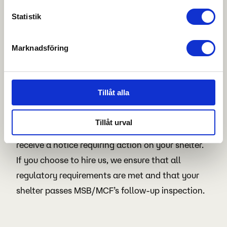
(MSB/MCF) sets strict requirements for Swedish
Statistik
shelters. These requirements include not only
continuous care and supervision but also
Marknadsföring
regulations for construction and structure,
ensuring the shelter is kept in good condition and
equipped with the correct and functional
Tillåt alla
equipment.
Tillåt urval
Following an inspection by MSB/MCF, you may
receive a notice requiring action on your shelter.
If you choose to hire us, we ensure that all
regulatory requirements are met and that your
shelter passes MSB/MCF’s follow-up inspection.