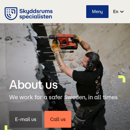
Meny
En
About us
We work for a safer Sweden, in all times
E-mail us
Call us