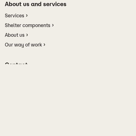
About us and services
Services
Shelter components
About us
Our way of work
Contact
info@skyddsrumsspecialisten.se
Tel 0102070122
Contact us
Jobs
Terms and conditions
Manage your cookie settings