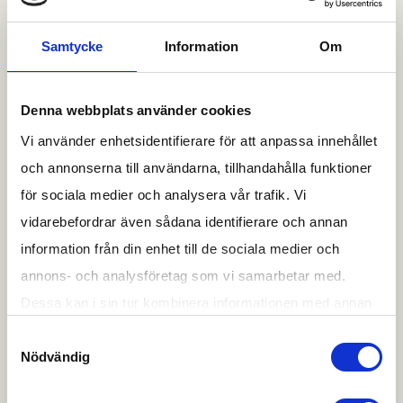
mest robusta och flexibla skyddslösningar för både
privatpersoner, företag och myndigheter.
Samtycke
Information
Om
Denna webbplats använder cookies
Vi använder enhetsidentifierare för att anpassa innehållet
och annonserna till användarna, tillhandahålla funktioner
för sociala medier och analysera vår trafik. Vi
vidarebefordrar även sådana identifierare och annan
information från din enhet till de sociala medier och
annons- och analysföretag som vi samarbetar med.
Dessa kan i sin tur kombinera informationen med annan
information som du har tillhandahållit eller som de har
Samtyckesval
Nödvändig
samlat in när du har använt deras tjänster.