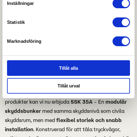
Du kan besöka
denna sida
för information om ditt
Inställningar
Nordic Shield Group
är en ledande aktör inom
medgivande.
civilförsvar och utvecklar
bomb- och skottsäkra
Statistik
bunkrar
, utformade för att klara extrema hot såsom
explosioner, splitter, skottlossning, brand och CBRN-
Marknadsföring
hot (kemiska, biologiska, radiologiska och nukleära
hot). Deras produkter uppfyller
Myndigheten för
samhällsskydd och beredskap (MSB/MCF):s
Tillåt alla
regler och föreskrifter
och är byggda för att
installeras snabbt och effektivt.
Tillåt urval
Som samarbetspartmer av Nordic Shield Groups
produkter kan vi nu erbjuda
SSK 35A
– En
modulär
skyddsbunker
med samma skyddsnivå som civila
skyddsrum, men med
flexibel storlek och snabb
installation
. Konstruerad för att tåla tryckvågor,