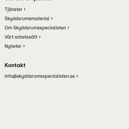
Tjänster
Skyddsrumsmaterial
Om Skyddsrumsspecialisten
Vårt arbetssätt
Nyheter
Kontakt
info@skyddsrumsspecialisten.se
Tel: 010-2070122
Kontakta oss
Jobba hos oss
GDPR
Allmänna Villkor (PDF)