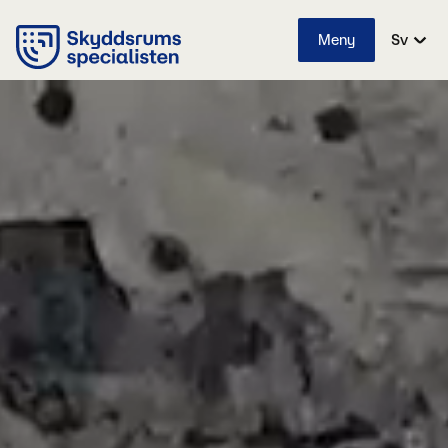
Meny
Sv