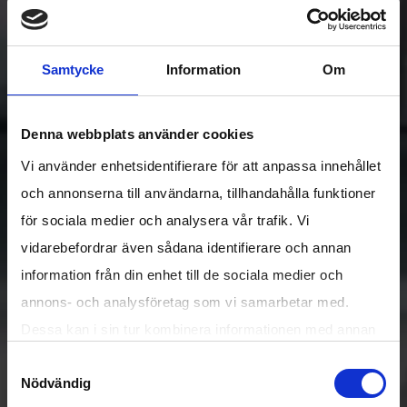
Samtycke
Information
Om
Denna webbplats använder cookies
Vi använder enhetsidentifierare för att anpassa innehållet
och annonserna till användarna, tillhandahålla funktioner
för sociala medier och analysera vår trafik. Vi
vidarebefordrar även sådana identifierare och annan
information från din enhet till de sociala medier och
annons- och analysföretag som vi samarbetar med.
Dessa kan i sin tur kombinera informationen med annan
information som du har tillhandahållit eller som de har
Samtyckesval
Nödvändig
samlat in när du har använt deras tjänster.