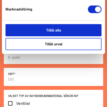
NAMN
*
Marknadsföring
Tillåt alla
TELEFON
*
Tillåt urval
E-POST
*
ORT
*
VILKET TYP AV SKYDDSRUMSMATERIAL SÖKER NI?
Ventiler