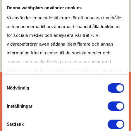
Denna webbplats använder cookies
List till SP
Vi använder enhetsidentifierare för att anpassa innehållet
och annonserna till användarna, tillhandahålla funktioner
List för gastätning mellan stomgenomföring och
för sociala medier och analysera vår trafik. Vi
splitterskyddsplåt.
vidarebefordrar även sådana identifierare och annan
information från din enhet till de sociala medier och
annons- och analysföretag som vi samarbetar med.
Dessa kan i sin tur kombinera informationen med annan
information som du har tillhandahållit eller som de har
Samtyckesval
Nödvändig
samlat in när du har använt deras tjänster.
Begär offert
Vill ni skicka en offertförfrågan på
Du kan besöka
denna sida
för information om ditt
Inställningar
skyddsrumsmaterial? Fyll i kontaktformuläret så
medgivande.
återkommer vi inom kort.
Statistik