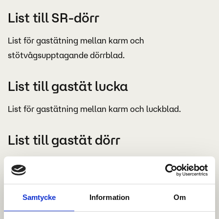
List till SR-dörr
List för gastätning mellan karm och
stötvågsupptagande dörrblad.
List till gastät lucka
List för gastätning mellan karm och luckblad.
List till gastät dörr
List för gastätning mellan karm och dörrblad.
List till skyddslucka
Samtycke
Information
Om
List för gastätning mellan karm och luckblad.