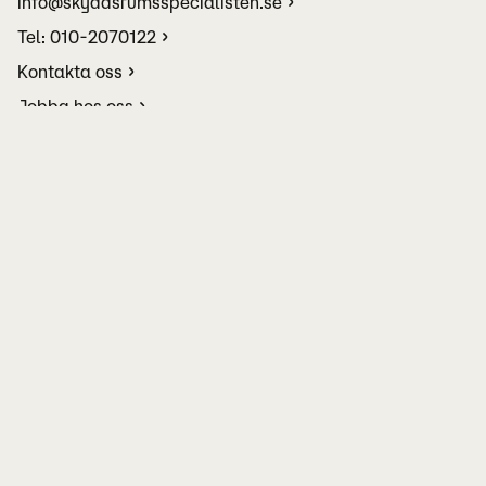
info@skyddsrumsspecialisten.se
Tel: 010-2070122
Kontakta oss
Jobba hos oss
GDPR
Allmänna Villkor (PDF)
Ändra dina cookieinställningar
Facebook
Instagram
YouTube
LinkedIn
TikTok