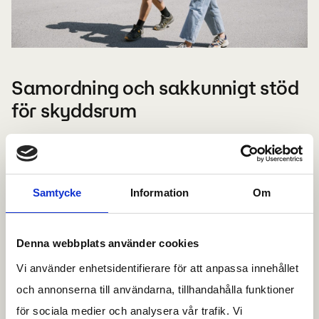
Samordning och sakkunnigt stöd
för skyddsrum
En smidig konsultation för skyddsrum kräver effektiv
samordning mellan olika yrkesgrupper, som
rörmokare och elektriker, för att uppfylla alla
Samtycke
Information
Om
myndighetskrav. Vi ser till att alla involverade parter
arbetar enligt reglerna för att bibehålla
Denna webbplats använder cookies
skyddsrummets standard och funktion. Vid
Vi använder enhetsidentifierare för att anpassa innehållet
ombyggnad eller större renoveringsprojekt är det
och annonserna till användarna, tillhandahålla funktioner
ofta nödvändigt att involvera en
kvalificerad
för sociala medier och analysera vår trafik. Vi
skyddsrumssakkunnig
, certifierad av MSB/MCF.