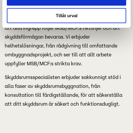
genomföringar eller andra kritiska funktioner krävs
ett utlåtande och ett intyg från en kvalificerad
Tillåt urval
skyddsrumssakkunnig. Den sakkunnige säkerställer
att alla ingrepp följer MSB/MCF:s riktlinjer och att
skyddsförmågan bevaras. Vi erbjuder
helhetslösningar, från rådgivning till omfattande
ombyggnadsprojekt, och ser till att allt arbete
uppfyller MSB/MCF:s strikta krav.
Skyddsrumsspecialisten erbjuder sakkunnigt stöd i
alla faser av skyddsrumsbyggnation, från
konsultation till färdigställande, för att säkerställa
att ditt skyddsrum är säkert och funktionsdugligt.