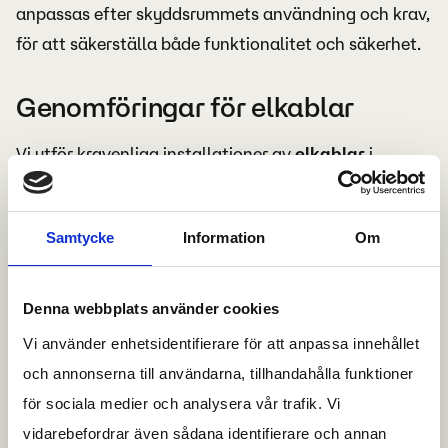
anpassas efter skyddsrummets användning och krav,
för att säkerställa både funktionalitet och säkerhet.
Genomföringar för elkablar
Vi utför kravenliga installationer av
elkablar
i
skyddsrumsväggar, tak och golv, enligt de krav som
ställs för
genomföringar
i skyddsrum.
Samtycke
Information
Om
Skyddsrumsanpassad VVS och
avlopp
Denna webbplats använder cookies
Vi använder enhetsidentifierare för att anpassa innehållet
Vi erbjuder ett komplett utbud av
VVS-tjänster för
och annonserna till användarna, tillhandahålla funktioner
skyddsrum
, från ventilbyten till stambyten. Våra
för sociala medier och analysera vår trafik. Vi
installationer av
avlopp
sker med certifierat material
vidarebefordrar även sådana identifierare och annan
och måste alltid godkännas av en kvalificerad